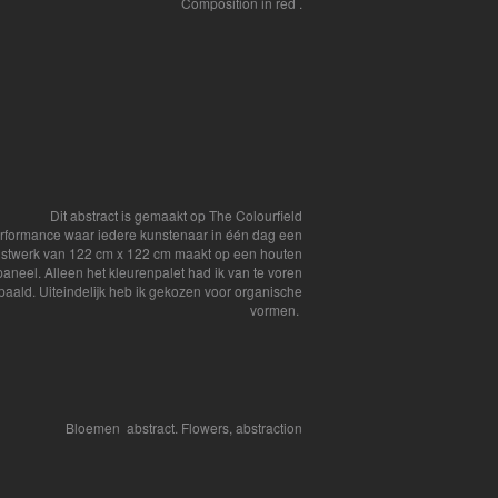
Composition in red .
Dit abstract is gemaakt op The Colourfield
rformance waar iedere kunstenaar in één dag een
stwerk van 122 cm x 122 cm maakt op een houten
paneel. Alleen het kleurenpalet had ik van te voren
paald. Uiteindelijk heb ik gekozen voor organische
vormen.
Bloemen abstract. Flowers, abstraction