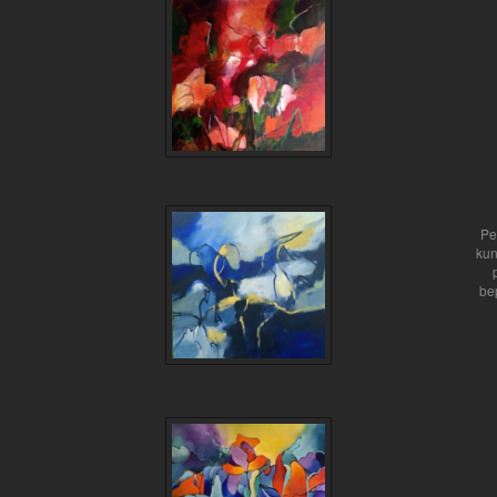
Pe
kun
be