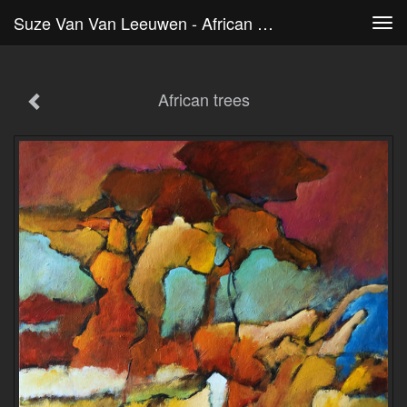
Suze Van Van Leeuwen - African Trees
Tog
navi
African trees