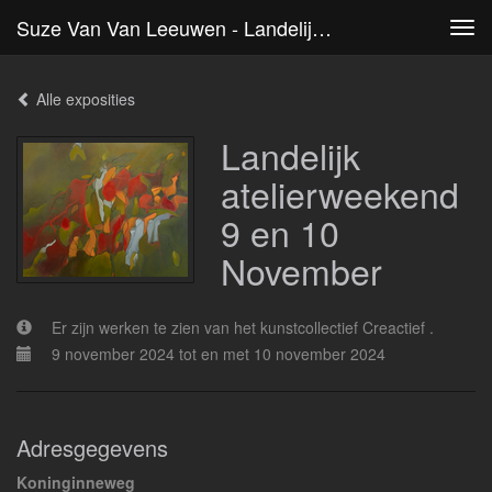
Suze Van Van Leeuwen - Landelijk Atelierweekend 9 En 10 November
Tog
navi
Alle exposities
Landelijk
atelierweekend
9 en 10
November
Er zijn werken te zien van het kunstcollectief Creactief .
9 november 2024 tot en met 10 november 2024
Adresgegevens
Koninginneweg