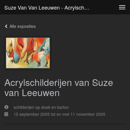
Suze Van Van Leeuwen - Acrylschilderijen Van Suze Van Leeuwen
Tog
navi
Alle exposities
Acrylschilderijen van Suze
van Leeuwen
schilderijen op doek en karton
15 september 2005 tot en met 11 november 2005